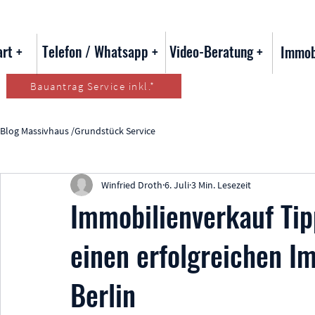
art +
Telefon / Whatsapp +
Video-Beratung +
Immob
Bauantrag Service inkl.*
Blog Massivhaus /Grundstück Service
Winfried Droth
6. Juli
3 Min. Lesezeit
Immobilienverkauf Tipp
einen erfolgreichen I
Berlin