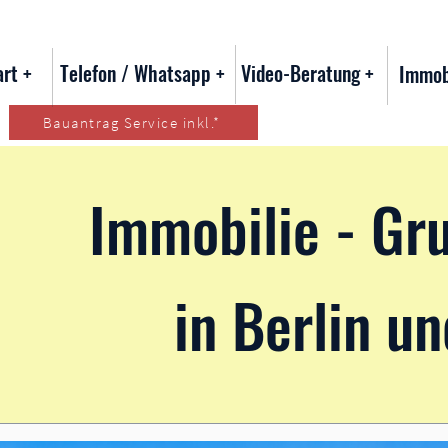
art +
Telefon / Whatsapp +
Video-Beratung +
Immob
Bauantrag Service inkl.*
Immobilie - Gr
in Berlin 