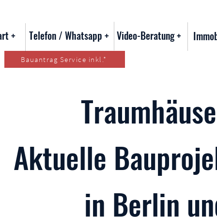
art +
Telefon / Whatsapp +
Video-Beratung +
Immob
Bauantrag Service inkl.*
Traumhäuse
Aktuelle Bauproj
in Berlin 