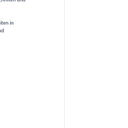
ten in 
nd 