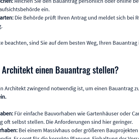
ichen:
 Reichen Sie den Bauantrag persönlich oder online bei
ufsichtsbehörde ein.
arten:
 Die Behörde prüft Ihren Antrag und meldet sich bei 
.
te beachten, sind Sie auf dem besten Weg, Ihren Bauantrag
Architekt einen Bauantrag stellen?
ein Architekt zwingend notwendig ist, um einen Bauantrag zu 
in.
haben:
 Für einfache Bauvorhaben wie Gartenhäuser oder Ca
 oft selbst stellen. Die Anforderungen sind hier geringer.
rhaben:
 Bei einem Massivhaus oder größeren Bauprojekten is
dig. Er sorgt für die korrekte Planung, Einhaltung der Vors