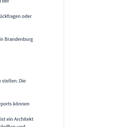
 der 
Rückfragen oder 
 in Brandenburg 
stellen. Die 
rports können 
t ein Architekt 
chriften und 