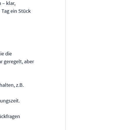
– klar, 
Tag ein Stück 
ie die 
 geregelt, aber 
alten, z.B. 
ngszeit. 
ückfragen 